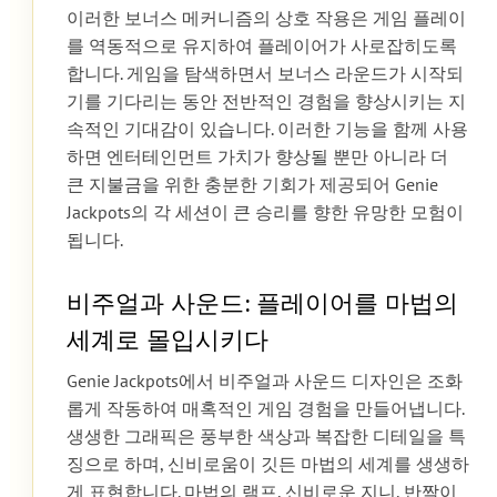
이러한 보너스 메커니즘의 상호 작용은 게임 플레이
를 역동적으로 유지하여 플레이어가 사로잡히도록
합니다. 게임을 탐색하면서 보너스 라운드가 시작되
기를 기다리는 동안 전반적인 경험을 향상시키는 지
속적인 기대감이 있습니다. 이러한 기능을 함께 사용
하면 엔터테인먼트 가치가 향상될 뿐만 아니라 더
큰 지불금을 위한 충분한 기회가 제공되어 Genie
Jackpots의 각 세션이 큰 승리를 향한 유망한 모험이
됩니다.
비주얼과 사운드: 플레이어를 마법의
세계로 몰입시키다
Genie Jackpots에서 비주얼과 사운드 디자인은 조화
롭게 작동하여 매혹적인 게임 경험을 만들어냅니다.
생생한 그래픽은 풍부한 색상과 복잡한 디테일을 특
징으로 하며, 신비로움이 깃든 마법의 세계를 생생하
게 표현합니다. 마법의 램프, 신비로운 지니, 반짝이