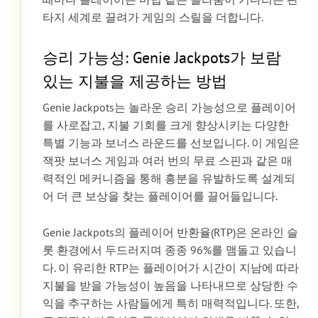
타지 세계로 끌려가 게임의 스릴을 더합니다.
승리 가능성: Genie Jackpots가 보람
있는 지불을 제공하는 방법
Genie Jackpots는 놀라운 승리 가능성으로 플레이어
를 사로잡고, 지불 기회를 크게 향상시키는 다양한
특별 기능과 보너스 라운드를 선보입니다. 이 게임은
잭팟 보너스 게임과 여러 번의 무료 스핀과 같은 매
력적인 메커니즘을 통해 흥분을 유발하도록 설계되
어 더 큰 보상을 찾는 플레이어를 끌어들입니다.
Genie Jackpots의 플레이어 반환율(RTP)은 온라인 슬
롯 환경에서 두드러지며 종종 96%를 맴돌고 있습니
다. 이 유리한 RTP는 플레이어가 시간이 지남에 따라
지불을 받을 가능성이 높음을 나타내므로 상당한 수
익을 추구하는 사람들에게 특히 매력적입니다. 또한,