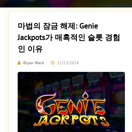
마법의 잠금 해제: Genie
Jackpots가 매혹적인 슬롯 경험
인 이유
Bryan Ward
11/13/2024