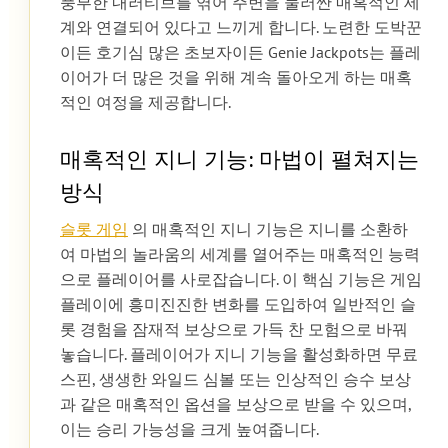
풍부한 내러티브를 엮어 주변을 둘러싼 매혹적인 세
계와 연결되어 있다고 느끼게 합니다. 노련한 도박꾼
이든 호기심 많은 초보자이든 Genie Jackpots는 플레
이어가 더 많은 것을 위해 계속 돌아오게 하는 매혹
적인 여정을 제공합니다.
매혹적인 지니 기능: 마법이 펼쳐지는
방식
슬롯 게임
의 매혹적인 지니 기능은 지니를 소환하
여 마법의 놀라움의 세계를 열어주는 매혹적인 능력
으로 플레이어를 사로잡습니다. 이 핵심 기능은 게임
플레이에 흥미진진한 변화를 도입하여 일반적인 슬
롯 경험을 잠재적 보상으로 가득 찬 모험으로 바꿔
놓습니다. 플레이어가 지니 기능을 활성화하면 무료
스핀, 생생한 와일드 심볼 또는 인상적인 승수 보상
과 같은 매혹적인 옵션을 보상으로 받을 수 있으며,
이는 승리 가능성을 크게 높여줍니다.