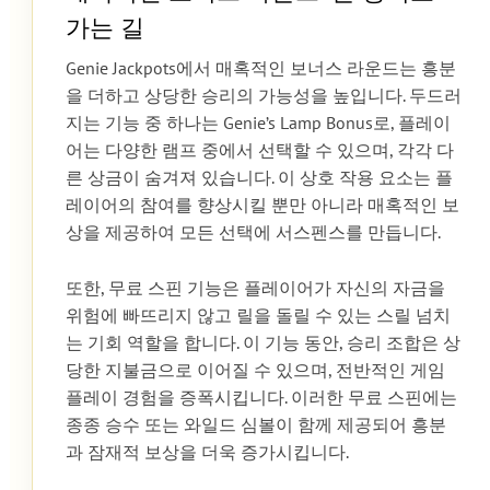
가는 길
Genie Jackpots에서 매혹적인 보너스 라운드는 흥분
을 더하고 상당한 승리의 가능성을 높입니다. 두드러
지는 기능 중 하나는 Genie’s Lamp Bonus로, 플레이
어는 다양한 램프 중에서 선택할 수 있으며, 각각 다
른 상금이 숨겨져 있습니다. 이 상호 작용 요소는 플
레이어의 참여를 향상시킬 뿐만 아니라 매혹적인 보
상을 제공하여 모든 선택에 서스펜스를 만듭니다.
또한, 무료 스핀 기능은 플레이어가 자신의 자금을
위험에 빠뜨리지 않고 릴을 돌릴 수 있는 스릴 넘치
는 기회 역할을 합니다. 이 기능 동안, 승리 조합은 상
당한 지불금으로 이어질 수 있으며, 전반적인 게임
플레이 경험을 증폭시킵니다. 이러한 무료 스핀에는
종종 승수 또는 와일드 심볼이 함께 제공되어 흥분
과 잠재적 보상을 더욱 증가시킵니다.