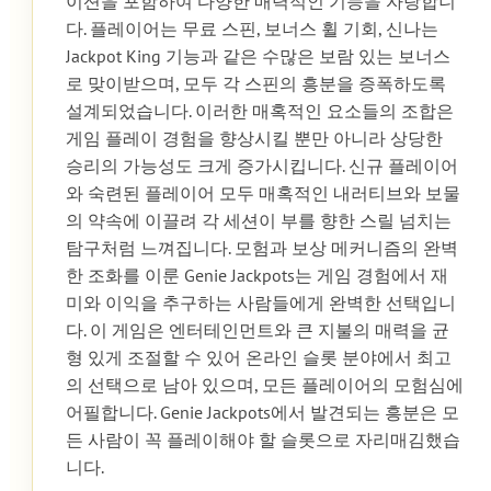
이션을 포함하여 다양한 매력적인 기능을 자랑합니
다. 플레이어는 무료 스핀, 보너스 휠 기회, 신나는
Jackpot King 기능과 같은 수많은 보람 있는 보너스
로 맞이받으며, 모두 각 스핀의 흥분을 증폭하도록
설계되었습니다. 이러한 매혹적인 요소들의 조합은
게임 플레이 경험을 향상시킬 뿐만 아니라 상당한
승리의 가능성도 크게 증가시킵니다. 신규 플레이어
와 숙련된 플레이어 모두 매혹적인 내러티브와 보물
의 약속에 이끌려 각 세션이 부를 향한 스릴 넘치는
탐구처럼 느껴집니다. 모험과 보상 메커니즘의 완벽
한 조화를 이룬 Genie Jackpots는 게임 경험에서 재
미와 이익을 추구하는 사람들에게 완벽한 선택입니
다. 이 게임은 엔터테인먼트와 큰 지불의 매력을 균
형 있게 조절할 수 있어 온라인 슬롯 분야에서 최고
의 선택으로 남아 있으며, 모든 플레이어의 모험심에
어필합니다. Genie Jackpots에서 발견되는 흥분은 모
든 사람이 꼭 플레이해야 할 슬롯으로 자리매김했습
니다.