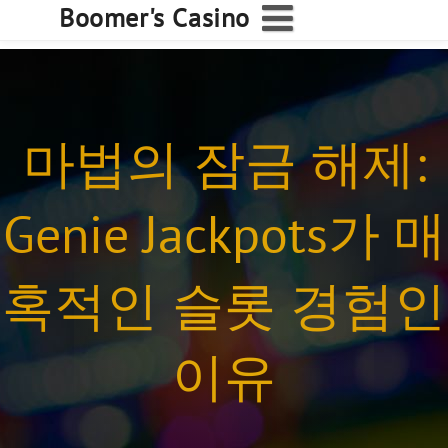
Skip
Boomer's Casino
to
content
마법의 잠금 해제:
Genie Jackpots가 매
혹적인 슬롯 경험인
이유