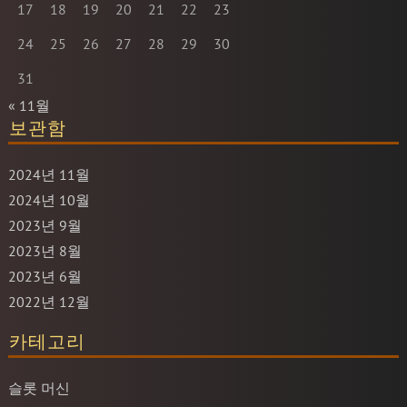
17
18
19
20
21
22
23
24
25
26
27
28
29
30
31
« 11월
보관함
2024년 11월
2024년 10월
2023년 9월
2023년 8월
2023년 6월
2022년 12월
카테고리
슬롯 머신