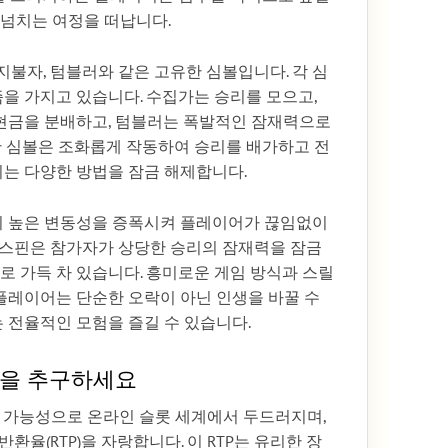
 넘치는 여정을 떠납니다.
지불자, 텀블러와 같은 고유한 심볼입니다. 각 심
을 가지고 있습니다. 수집가는 승리를 모으고,
현금을 분배하고, 텀블러는 폭발적인 잠재력으로
 심볼은 조화롭게 작동하여 승리를 배가하고 전
는 다양한 방법을 잠금 해제합니다.
의 높은 변동성을 증폭시켜 플레이어가 끊임없이
각 스핀은 참가자가 상당한 승리의 잠재력을 잠금
 가득 차 있습니다. 흥미로운 게임 방식과 스릴
플레이어는 단순한 오락이 아닌 인생을 바꿀 수
 전율적인 모험을 즐길 수 있습니다.
상을 추구하세요
난 승리 가능성으로 온라인 슬롯 세계에서 두드러지며,
반환율(RTP)을 자랑합니다. 이 RTP는 유리한 장