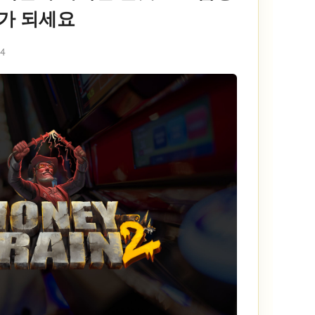
가 되세요
24