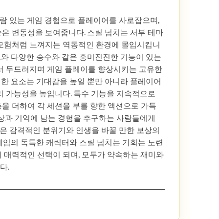
하고 보람 있는 게임 경험으로 플레이어를 사로잡으며,
은 변동성을 보여줍니다. 스릴 넘치는 서부 테마
 모험처럼 느껴지는 역동적인 환경에 몰입시킵니
 라운드와 다양한 승수와 같은 흥미진진한 기능이 있는
서 두드러지며 게임 플레이를 향상시키는 고유한
한 요소는 기대감을 높일 뿐만 아니라 플레이어
리 가능성을 높입니다. 특수 기능을 지속적으로
을 더하여 각 세션을 부를 향한 액션으로 가득
보상과 기억에 남는 경험을 추구하는 사람들에게
드는 것은 감격적인 분위기와 인생을 바꿀 만한 보상의
게임의 독특한 캐릭터와 스릴 넘치는 기회는 노련
 매력적인 선택이 되며, 모두가 약속하는 재미와
다.