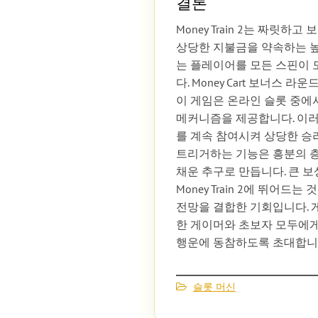
결론
Money Train 2는 짜릿
상당한 지불금을 약속하는 높
는 플레이어를 모든 스핀이
다. Money Cart 보너스
이 게임은 온라인 슬롯 중에
메커니즘을 제공합니다. 이러
를 계속 참여시켜 상당한 승
트리거하는 기능은 흥분의 층
채운 추구로 만듭니다. 큰 
Money Train 2에 뛰어
전망을 결합한 기회입니다. 
한 게이머와 초보자 모두에게
행운에 동참하도록 초대합니
슬롯 머신